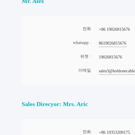
Mr. Alex
전화
+86 19026815676
whatsapp :
8619026815676
위챗 :
19026815676
이메일
sales3@holdonecabl
Sales Direcyor: Mrs. Aric
전화
+86 19353209175