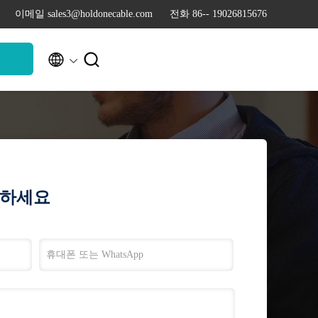
이메일 sales3@holdonecable.com
전화 86-- 19026815676


청
락하세요