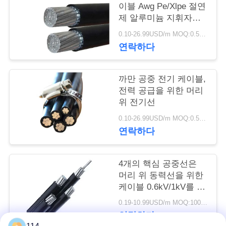
질
이블 Awg Pe/Xlpe 절연
관
제 알루미늄 지휘자를
묶었습니다
0.10-26.99USD/m MOQ:0.5KM
리
연락하다
연
까만 공중 전기 케이블,
전력 공급을 위한 머리
락
위 전기선
주
0.10-26.99USD/m MOQ:0.5KM
연락하다
세
요
4개의 핵심 공중선은
머리 위 동력선을 위한
케이블 0.6kV/1kV를 묶
뉴
었습니다
0.19-10.99USD/m MOQ:1000M
스
연락하다