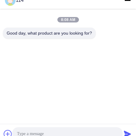
114
사
모든
8:08 AM
이
Good day, what product are you looking for?
트
Xlpe 절연 케이블
PVC 케이블 절연
맵
광물 케이블 절연
기갑 전기 케이블
개
다핵 조종 케이블
단 하나 중핵 철사
인
정
낮은 연기 0의 할로겐
보호된 계기 케이블
케이블
보
보
구독하십시오
호