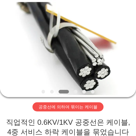
2020
-
2026
Qingdao
Yilan
Cable
Co.,
Ltd..
집
All
Rights
Reserved.
제
품
화
면
공중선에 의하여 묶이는 케이블
우
직업적인 0.6KV/1KV 공중선은 케이블,
4중 서비스 하락 케이블을 묶었습니다
리