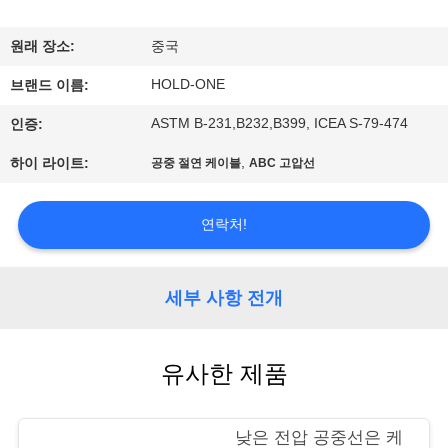
에
원래 장소:
중국
대
HOLD-ONE
브랜드 이름:
하
ASTM B-231,B232,B399, ICEA S-79-474
인증:
여
,
하이 라이트:
공중 절연 케이블
ABC 고압선
공
연락처!
장
여
세부 사항 전개
행
유사한 제품
품
낮은 전압 공중선은 케