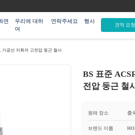
화면
우리에 대하
연락주세요
행사
견적 요
여
사, 가공선 지휘자 고전압 둥근 철사
BS 표준 AC
전압 둥근 철
원래 장소
중
브랜드 이름
HO