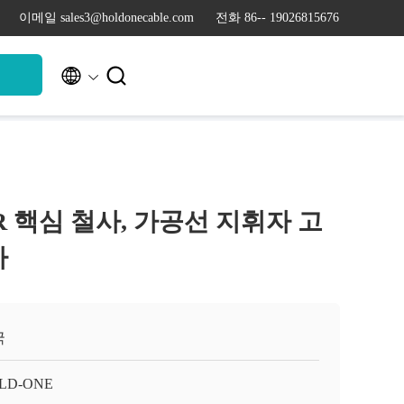
이메일 sales3@holdonecable.com
전화 86-- 19026815676


청
SR 핵심 철사, 가공선 지휘자 고
사
국
LD-ONE