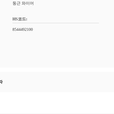
둥근 와이어
HS코드:
8544492100
자