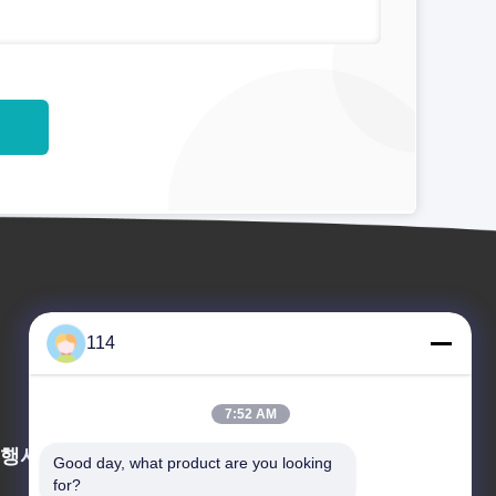
114
7:52 AM
행사
Good day, what product are you looking 
견적 요청
for?