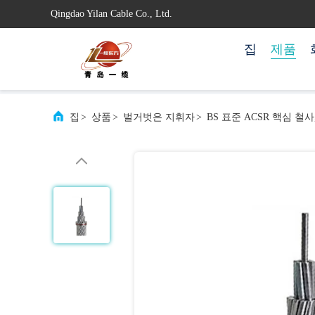
Qingdao Yilan Cable Co., Ltd.
집
제품
집
>
상품
>
벌거벗은 지휘자
>
BS 표준 ACSR 핵심 철