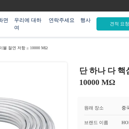
화면
우리에 대하
연락주세요
행사
견적 요
여
블 절연 저항 ≥ 10000 MΩ
단 하나 다 핵
10000 MΩ
원래 장소
중
브랜드 이름
HO