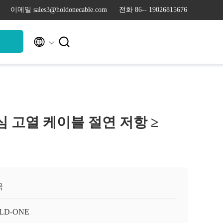
이메일 sales3@holdonecable.com
전화 86-- 19026815676


청
심 고열 케이블 절연 저항 ≥
국
LD-ONE