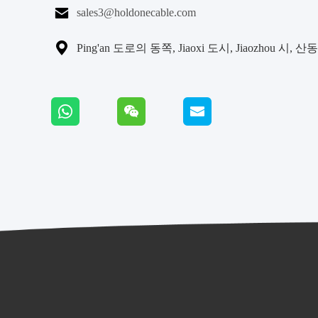

sales3@holdonecable.com

Ping'an 도로의 동쪽, Jiaoxi 도시, Jiaozhou 시, 산