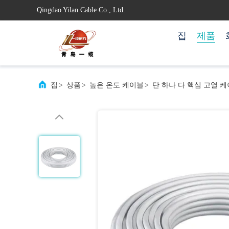
Qingdao Yilan Cable Co., Ltd.
집
제품
집
>
상품
>
높은 온도 케이블
>
단 하나 다 핵심 고열 케이