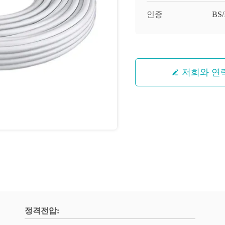
인증
BS
저희와 연
정격전압: