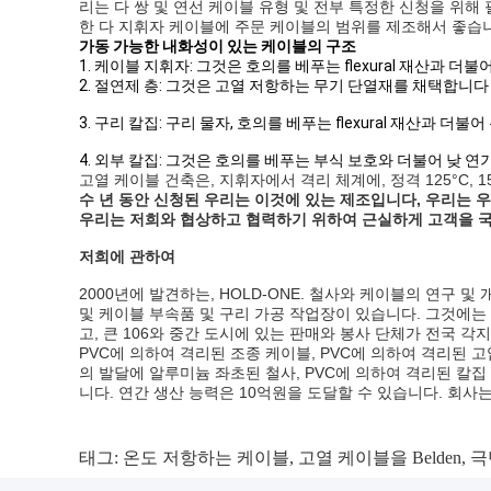
리는 다 쌍 및 연선 케이블 유형 및 전부 특정한 신청을 위해 
한 다 지휘자 케이블에 주문 케이블의 범위를 제조해서 좋습
가동 가능한 내화성이 있는 케이블의 구조
1. 케이블 지휘자: 그것은 호의를 베푸는 flexural 재산과 더
2. 절연제 층: 그것은 고열 저항하는 무기 단열재를 채택합니다
3. 구리 칼집: 구리 물자, 호의를 베푸는 flexural 재산과 더
4. 외부 칼집: 그것은 호의를 베푸는 부식 보호와 더불어 낮 연
고열 케이블 건축은, 지휘자에서 격리 체계에, 정격 125°C, 150°C,
수 년 동안 신청된 우리는 이것에 있는 제조입니다, 우리는 
우리는 저희와 협상하고 협력하기 위하여 근실하게 고객을 국
저희에 관하여
2000년에 발견하는, HOLD-ONE. 철사와 케이블의 연구 
및 케이블 부속품 및 구리 가공 작업장이 있습니다. 그것에는 관리
고, 큰 106와 중간 도시에 있는 판매와 봉사 단체가 전국 
PVC에 의하여 격리된 조종 케이블, PVC에 의하여 격리된 고
의 발달에 알루미늄 좌초된 철사, PVC에 의하여 격리된 칼집 
니다. 연간 생산 능력은 10억원을 도달할 수 있습니다. 회사
태그:
온도 저항하는 케이블
,
고열 케이블을 Belden
,
극