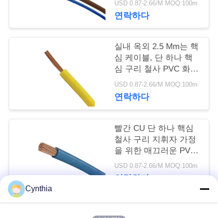
질
USD 0.87-2.66/M MOQ:100m
연락하다
관
리
실내 옥외 2.5 Mm는 핵
심 케이블, 단 하나 핵
심 구리 철사 PVC 화합
연
물을 골라냅니다
USD 0.87-2.66/M MOQ:100m
락
연락하다
주
빨간 CU 단 하나 핵심
세
철사 구리 지휘자 가정
요
을 위한 매끄러운 PVC
외부 재킷
USD 0.87-2.66/M MOQ:100m
연락하다
뉴
Cynthia
스
모든