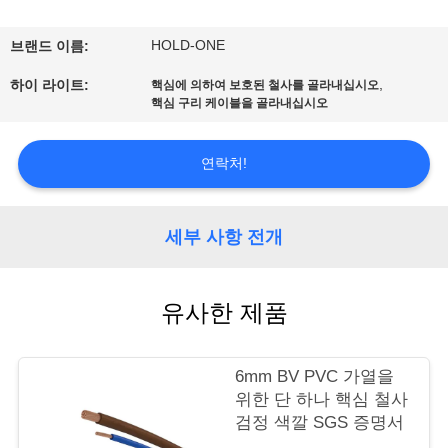
에
HOLD-ONE
브랜드 이름:
대
,
하이 라이트:
핵심에 의하여 보호된 철사를 골라내십시오
하
핵심 구리 케이블을 골라내십시오
여
연락처!
공
세부 사항 전개
장
여
유사한 제품
행
6mm BV PVC 가열을
위한 단 하나 핵심 철사
품
검정 색깔 SGS 증명서