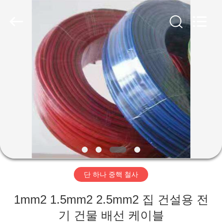
2020
-
2026
Qingdao
Yilan
Cable
Co.,
Ltd..
집
All
Rights
Reserved.
제
품
화
면
단 하나 중핵 철사
우
1mm2 1.5mm2 2.5mm2 집 건설용 전
기 건물 배선 케이블
리