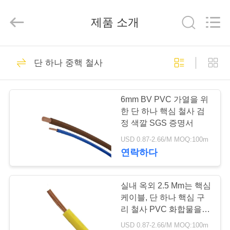
2020
-
2026
제품 소개
Qingdao
Yilan
Cable
Co.,
Ltd..
집
All
301
Rights
단 하나 중핵 철사
Reserved.
Xlpe 절연 케이블
제
6mm BV PVC 가열을 위
품
한 단 하나 핵심 철사 검
정 색깔 SGS 증명서
USD 0.87-2.66/M MOQ:100m
화
연락하다
152
면
실내 옥외 2.5 Mm는 핵심
PVC 케이블 절연
케이블, 단 하나 핵심 구
우
리 철사 PVC 화합물을
골라냅니다
리
USD 0.87-2.66/M MOQ:100m