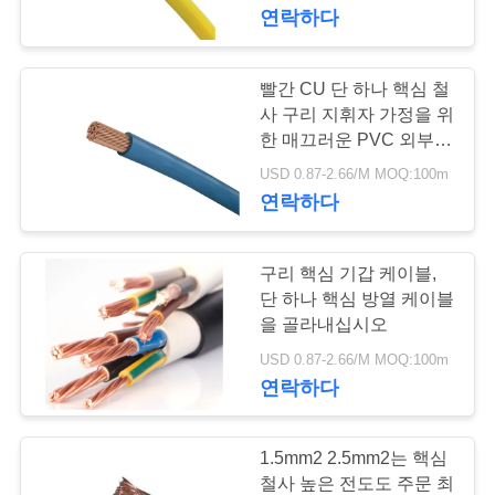
연락하다
에
대
빨간 CU 단 하나 핵심 철
63
하
사 구리 지휘자 가정을 위
한 매끄러운 PVC 외부
광물 케이블 절연
여
재킷
USD 0.87-2.66/M MOQ:100m
연락하다
공
구리 핵심 기갑 케이블,
장
단 하나 핵심 방열 케이블
여
을 골라내십시오
178
USD 0.87-2.66/M MOQ:100m
행
연락하다
기갑 전기 케이블
품
1.5mm2 2.5mm2는 핵심
철사 높은 전도도 주문 최