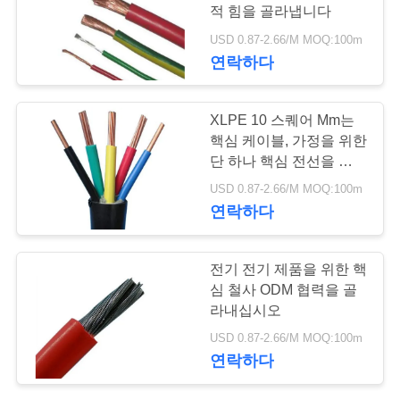
질
적 힘을 골라냅니다
관
USD 0.87-2.66/M MOQ:100m
59
연락하다
리
다핵 조종 케이블
XLPE 10 스퀘어 Mm는
연
핵심 케이블, 가정을 위한
단 하나 핵심 전선을 골라
락
냅니다
USD 0.87-2.66/M MOQ:100m
주
연락하다
세
35
전기 전기 제품을 위한 핵
요
심 철사 ODM 협력을 골
단 하나 중핵 철사
라내십시오
뉴
USD 0.87-2.66/M MOQ:100m
연락하다
스