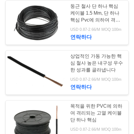
둥근 철사 단 하나 핵심
사
케이블 1.5 Mm, 단 하나
36
핵심 Pvc에 의하여 격리
이
되는 케이블
USD 0.87-2.66/M MOQ:100m
보호된 계기 케이블
트
연락하다
맵
상업적인 가동 가능한 핵
심 철사 높은 내구성 우수
개
한 성과를 골라냅니다
88
인
USD 0.87-2.66/M MOQ:100m
연락하다
낮은 연기 0의 할로
정
겐 케이블
보
목적을 위한 PVC에 의하
여 격리되는 고열 케이블
보
단 하나 핵심
호
USD 0.87-2.66/M MOQ:100m