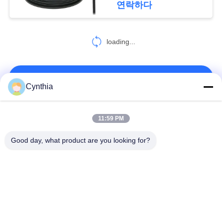
연락하다
정
77
책
loading...
화재 방지 케이블
연락처!
Cynthia
모든
11:59 PM
31
Good day, what product are you looking for?
방연제 케이블
Xlpe 절연 케이블
PVC 케이블 절연
광물 케이블 절연
기갑 전기 케이블
다핵 조종 케이블
단 하나 중핵 철사