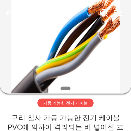
2020
-
2026
Qingdao
Yilan
Cable
Co.,
Ltd..
집
All
Rights
Reserved.
제
품
화
면
가동 가능한 전기 케이블
우
구리 철사 가동 가능한 전기 케이블
PVC에 의하여 격리되는 비 넣어진 꼬
리