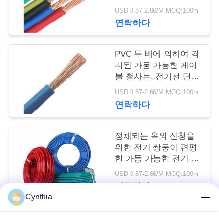
질
절연제 재킷
USD 0.87-2.66/M MOQ:100m
관
연락하다
리
PVC 두 배에 의하여 격
리된 가동 가능한 케이
연
블 철사는, 전기선 단
하나 핵심을 강화합니
락
USD 0.87-2.66/M MOQ:100m
다
연락하다
주
세
정체되는 옥외 신청을
위한 전기 쌍둥이 편평
요
한 가동 가능한 전기 케
이블
USD 0.87-2.66/M MOQ:100m
뉴
연락하다
Cynthia
스