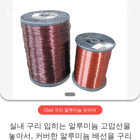
2020
-
2026
Qingdao
Yilan
Cable
Co.,
Ltd..
집
All
Rights
Reserved.
제
품
화
면
Clad 구리 알루미늄 와이어
우
실내 구리 입히는 알루미늄 고압선을
놓아서, 커버한 알루미늄 배선을 구리
리