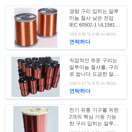
질
관
경량 구리 입히는 알루
미늄 철사 낮은 전압
리
IEC 60502-1 UL1581
기준
USD 0.86 To 9.99 /m MOQ:500m
연락하다
연
락
직업적인 주문 구리는
주
알루미늄 철사를, 구리
로 쌉니다 도금한 알루
세
미늄 철사를 입혔습니
USD 0.17 To 8.75 /m MOQ:500m
다
요
연락하다
전기 유통 기구를 위한
뉴
2개의 핵심 가동 가능
스
한 구리 입히는 알루미
늄 철사