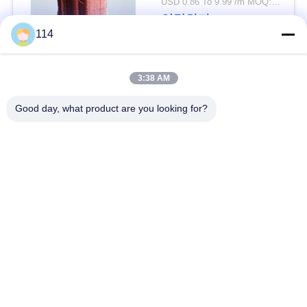
USD 0.86 To 9.99 /m MOQ:500m
연락하다
사
114
이
모든
3:38 AM
트
맵
Good day, what product are you looking for?
Xlpe 절연 케이블
PVC 케이블 절연
개
광물 케이블 절연
기갑 전기 케이블
인
다핵 조종 케이블
단 하나 중핵 철사
정
보
낮은 연기 0의 할로겐
보호된 계기 케이블
케이블
보
호