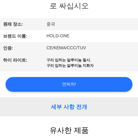
로 싸십시오
에
대
원래 장소:
중국
하
HOLD-ONE
브랜드 이름:
여
CE/KEMA/CCC/TUV
인증:
,
하이 라이트:
구리 입히는 알루미늄 철사
공
구리 입히는 알루미늄 지휘자
장
연락처!
여
행
세부 사항 전개
품
유사한 제품