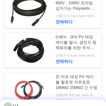
질
600V - 1000V 전자빔
관
십자가는 Polyolefin 절
연제를 연결했습니다
US$0.3~5.7 per meter MOQ:3000Meter
리
연락하다
연
0.6KV - 1KV PV 태양
케이블 철사, 광전지 동
락
력화차를 위한 주석으
주
로 입힌 구리 철사
US$0.5~6.9 per meter MOQ:1500meter
연락하다
세
요
찬 마포 태양 PV 케이
블 할로겐 자유로운
16MM2 25MM2 긴 수명
뉴
US$0.89~8.97 per meter MOQ:5000meter
스
연락하다