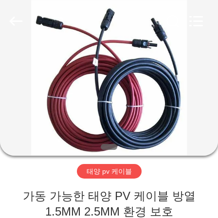
2020
-
2026
Qingdao
Yilan
Cable
Co.,
Ltd..
집
All
Rights
Reserved.
제
품
화
면
태양 pv 케이블
우
가동 가능한 태양 PV 케이블 방열
1.5MM 2.5MM 환경 보호
리