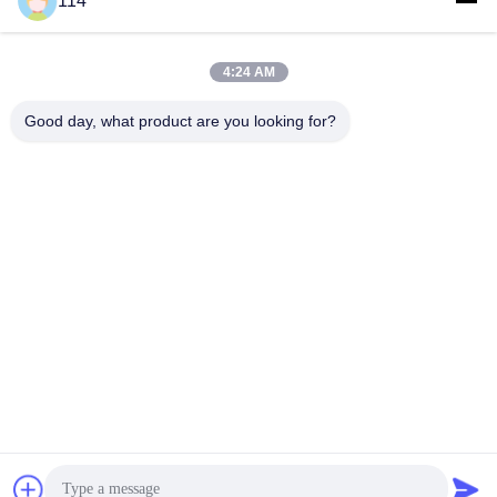
114
사
모든
4:24 AM
이
Good day, what product are you looking for?
트
Xlpe 절연 케이블
PVC 케이블 절연
맵
광물 케이블 절연
기갑 전기 케이블
개
다핵 조종 케이블
단 하나 중핵 철사
인
정
낮은 연기 0의 할로겐
보호된 계기 케이블
케이블
보
보
구독하십시오
호