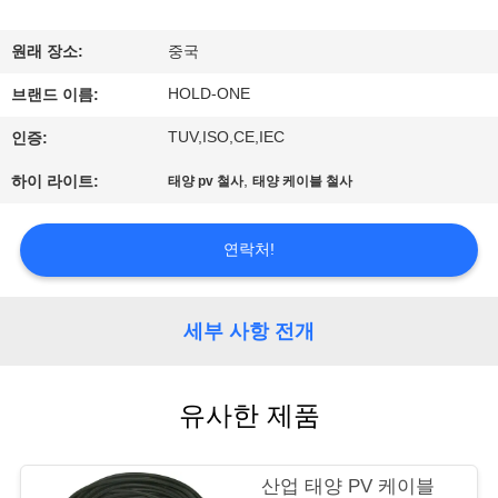
에
원래 장소:
중국
대
HOLD-ONE
브랜드 이름:
하
TUV,ISO,CE,IEC
인증:
여
,
하이 라이트:
태양 pv 철사
태양 케이블 철사
공
연락처!
장
여
세부 사항 전개
행
유사한 제품
품
산업 태양 PV 케이블