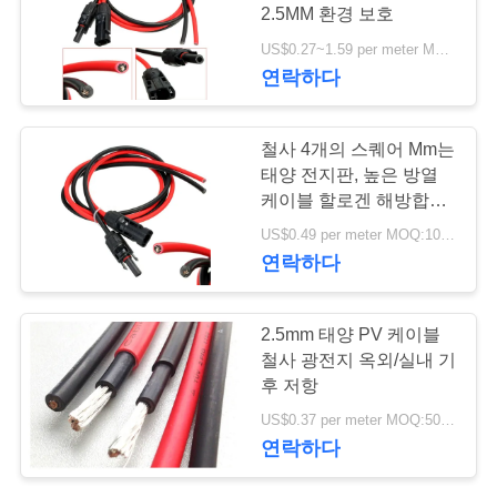
질
2.5MM 환경 보호
관
US$0.27~1.59 per meter MOQ:2500meter
59
연락하다
리
다핵 조종 케이블
철사 4개의 스퀘어 Mm는
연
태양 전지판, 높은 방열
케이블 할로겐 해방합니
락
다
US$0.49 per meter MOQ:1000meter
주
연락하다
세
35
2.5mm 태양 PV 케이블
요
철사 광전지 옥외/실내 기
단 하나 중핵 철사
후 저항
뉴
US$0.37 per meter MOQ:5000meter
연락하다
스