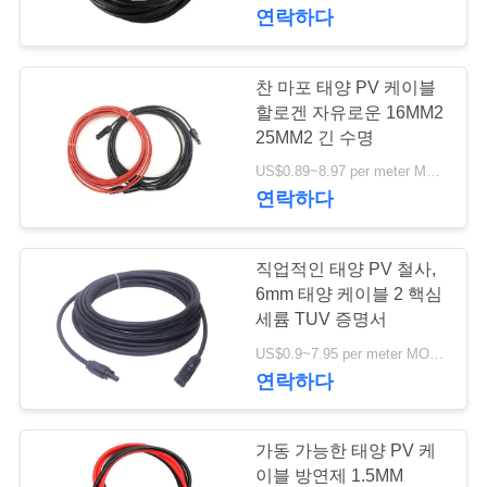
연락하다
에
대
찬 마포 태양 PV 케이블
63
하
할로겐 자유로운 16MM2
25MM2 긴 수명
광물 케이블 절연
여
US$0.89~8.97 per meter MOQ:5000meter
연락하다
공
직업적인 태양 PV 철사,
장
6mm 태양 케이블 2 핵심
여
세륨 TUV 증명서
178
US$0.9~7.95 per meter MOQ:5000meter
행
연락하다
기갑 전기 케이블
품
가동 가능한 태양 PV 케
이블 방연제 1.5MM