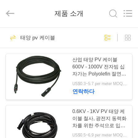
2020
-
2026
제품 소개
Qingdao
Yilan
Cable
Co.,
Ltd..
집
All
301
Rights
태양 pv 케이블
Reserved.
Xlpe 절연 케이블
제
산업 태양 PV 케이블
품
600V - 1000V 전자빔 십
자가는 Polyolefin 절연제
를 연결했습니다
US$0.3~5.7 per meter MOQ:3000Meter
화
연락하다
152
면
0.6KV - 1KV PV 태양 케
PVC 케이블 절연
이블 철사, 광전지 동력화
우
차를 위한 주석으로 입힌
구리 철사
리
US$0.5~6.9 per meter MOQ:1500meter