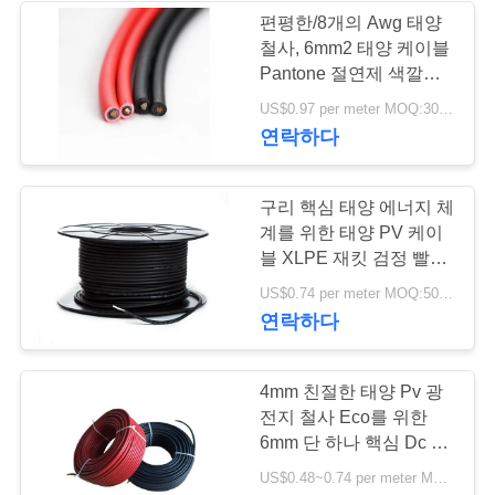
편평한/8개의 Awg 태양
사
철사, 6mm2 태양 케이블
36
Pantone 절연제 색깔의
이
둘레에 2 핵심
US$0.97 per meter MOQ:3000Meter
보호된 계기 케이블
트
연락하다
맵
구리 핵심 태양 에너지 체
계를 위한 태양 PV 케이
개
블 XLPE 재킷 검정 빨간
Bule
88
인
US$0.74 per meter MOQ:5000meter
연락하다
낮은 연기 0의 할로
정
겐 케이블
보
4mm 친절한 태양 Pv 광
전지 철사 Eco를 위한
보
6mm 단 하나 핵심 Dc 케
이블
호
US$0.48~0.74 per meter MOQ:3000Meter