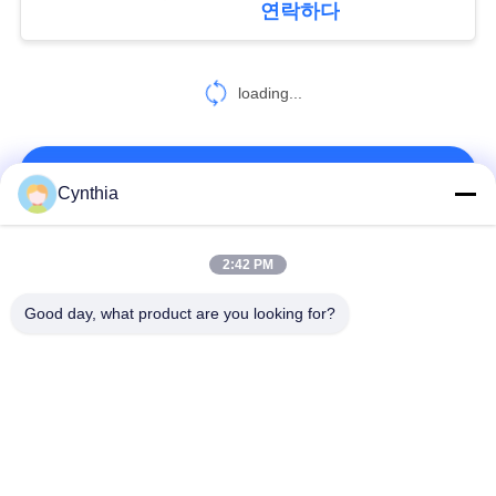
연락하다
정
77
책
loading...
화재 방지 케이블
연락처!
Cynthia
모든
2:42 PM
31
Good day, what product are you looking for?
방연제 케이블
Xlpe 절연 케이블
PVC 케이블 절연
광물 케이블 절연
기갑 전기 케이블
다핵 조종 케이블
단 하나 중핵 철사