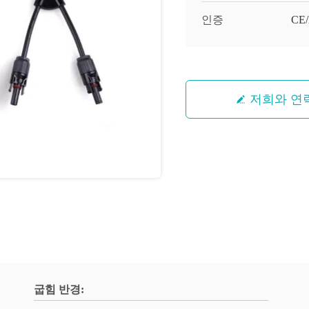
인증
CE
저희와 연
굽힘 반경: