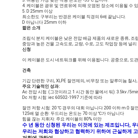
3. 허용한 가장 낮은 작동 온도는 -35°C.입니다.
4. 케이블은 광유 및 연료유에 의해 오염된 장소에 이용될 수 
5. D 25mm 이상
최소한도 구부리는 반경은 케이블 직경의 6배 끝납니다.
D 아닙니다 25mm 이하
짧은 소개
조립식 분지 케이블은 낮은 전압 배급 제품의 새로운 종류, 조립
중앙과 높은 건물 고속도로, 교량, 수로, 고도 작업장 등에 널리
신청
이 케이블은 도시 네트워크를 위해 이용됩니다. 공중으로, 도관
건축
기갑 단련한 구리, XLPE 절연제의, 비무장 또는 알루미늄 철
주요 기술적인 성과:
Ac 전압 시험: (그것이라고 1 시간 동안 물에서 둬): 3.5kv /5min
Dc 저항 시험: iec 60502-1997 기준에 따라
절연 저항 시험: 20 ℃ 경우의 대회 아닙니다 200 이하 m Ω 절
125배 열 순환: 두드리는 온도는 70 이상 ℃가 아닙니다
힘을 끊는 지휘자: 주요 케이블의 80% 미만
수 년 동안 신청된 우리는 이것에 있는 제조입니다, 
우리는 저희와 협상하고 협력하기 위하여 근실하게 고
저희에 관하여