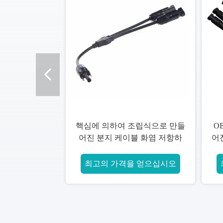
로 만들
OEM XLPE는 Pvc에 의하여 넣
Eco 친
 저항하
어진 케이블에 의하여 조립식으
진 분지 케
떤 색깔든
로 만들어진 분지 CCA
ConductorA를 격리했습니다
십시오
최고의 가격을 얻으십시오
최고의