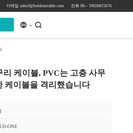
이메일 sales3@holdonecable.com
전화 86-- 19026815676


청
다
 구리 케이블, PVC는 고층 사무
한 케이블을 격리했습니다
국
LD-ONE