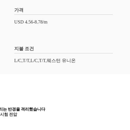
가격
USD 4.56-8.78/m
지불 조건
L/C,T/T,L/C,T/T,웨스턴 유니온
구부리는 반경을 격리했습니다
 시험 전압