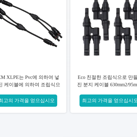
절한 조립식으로 만들어
노화 방지 전기는 핵심 구리 철
이블 630mm2/95mm2
사, 알루미늄 합금 케이블
관청 건물
IEC60228를 골라냅니다
 가격을 얻으십시오
최고의 가격을 얻으십시오