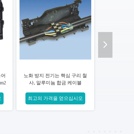
비무장 조립식으로 만들어진 분
600V
지 케이블 넣어진 낮은 연기 할
Mm
로겐 자유롭게
최고의 가격을 얻으십시오
최