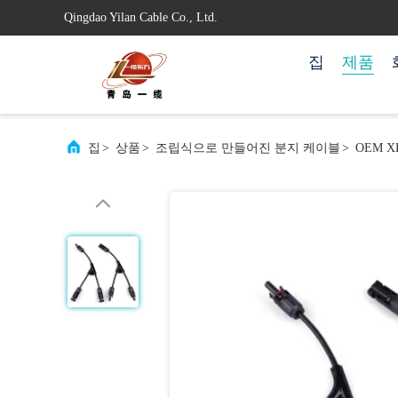
Qingdao Yilan Cable Co., Ltd.
집
제품
집
>
상품
>
조립식으로 만들어진 분지 케이블
>
OEM 