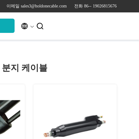
이메일 sales3@holdonecable.com
전화 86-- 19026815676


청
 분지 케이블