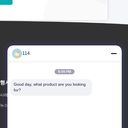
114
9:09 PM
행사
Good day, what product are you looking 
견적 요청
for?
사례
전화 86-- 19026815676
뉴스
팩스 86-400-532-681


