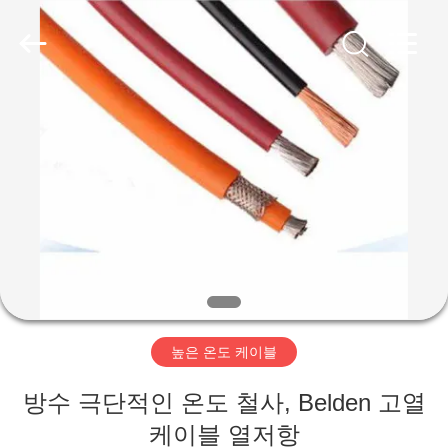
2020
-
2026
Qingdao
Yilan
Cable
Co.,
Ltd..
집
All
Rights
Reserved.
제
품
화
면
높은 온도 케이블
우
방수 극단적인 온도 철사, Belden 고열
케이블 열저항
리