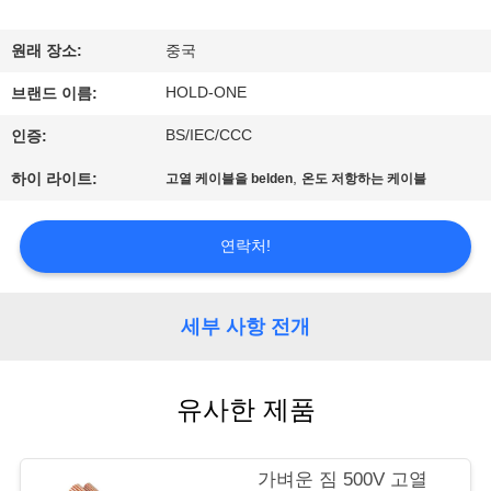
에
원래 장소:
중국
대
HOLD-ONE
브랜드 이름:
하
BS/IEC/CCC
인증:
여
,
하이 라이트:
고열 케이블을 belden
온도 저항하는 케이블
공
연락처!
장
여
세부 사항 전개
행
유사한 제품
품
가벼운 짐 500V 고열