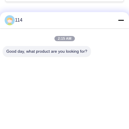
사
모든
114
이
트
Xlpe 절연 케이블
PVC 케이블 절연
2:15 AM
맵
Good day, what product are you looking for?
광물 케이블 절연
기갑 전기 케이블
개
다핵 조종 케이블
단 하나 중핵 철사
인
정
낮은 연기 0의 할로겐
보호된 계기 케이블
케이블
보
보
구독하십시오
호