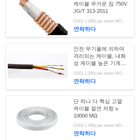
질
케이블 무거운 짐 750V
관
JG/T 313-2011
USD( 1-300) per meter MOQ:1000M
리
연락하다
연
안전 무기물에 의하여
격리되는 케이블, 내화
락
성 케이블 높은 기계적
주
인 힘
USD( 1-300) per meter MOQ:1000M
연락하다
세
요
단 하나 다 핵심 고열
케이블 절연 저항 ≥
10000 MΩ
뉴
USD( 1-300) per meter MOQ:1000M
스
연락하다