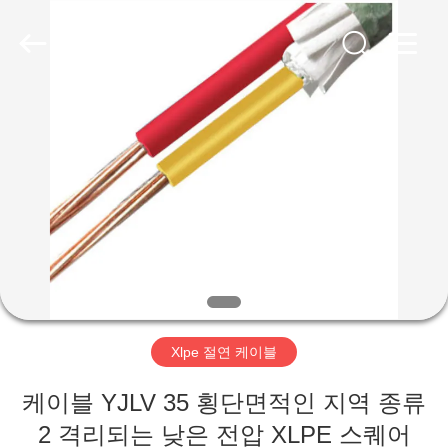
2020
-
2026
Qingdao
Yilan
Cable
Co.,
Ltd..
집
All
Rights
Reserved.
제
품
화
면
Xlpe 절연 케이블
우
케이블 YJLV 35 횡단면적인 지역 종류
2 격리되는 낮은 전압 XLPE 스퀘어
리