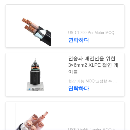
질
관
리
USD 1-299 Per Meter MOQ:500 m
연락하다
연
락
전송과 배전선을 위한
3×6mm2 XLPE 절연 케
주
이블
세
협상 가능 MOQ:교섭할 수 있습니다
연락하다
요
뉴
스
US$ 0.5~56 / meter MOQ:500 미터