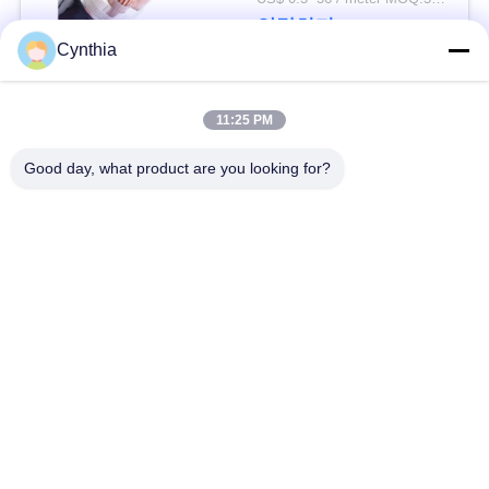
연락하다
사
Cynthia
이
모든
11:25 PM
트
Good day, what product are you looking for?
맵
Xlpe 절연 케이블
PVC 케이블 절연
개
광물 케이블 절연
기갑 전기 케이블
인
다핵 조종 케이블
단 하나 중핵 철사
정
보
낮은 연기 0의 할로겐
보호된 계기 케이블
케이블
보
호