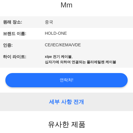
Mm
에
대
원래 장소:
중국
하
HOLD-ONE
브랜드 이름:
여
CE/IEC/KEMA/VDE
인증:
,
하이 라이트:
xlpe 전기 케이블
십자가에 의하여 연결되는 폴리에틸렌 케이블
공
장
연락처!
여
행
세부 사항 전개
품
유사한 제품