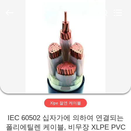
2020
-
2026
Qingdao
Yilan
Cable
Co.,
Ltd..
집
All
Rights
Reserved.
제
품
화
면
Xlpe 절연 케이블
우
IEC 60502 십자가에 의하여 연결되는
폴리에틸렌 케이블, 비무장 XLPE PVC
리