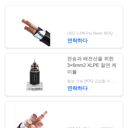
질
관
리
USD 1-299 Per Meter MOQ:500 m
연락하다
연
락
전송과 배전선을 위한
주
3×6mm2 XLPE 절연 케
이블
세
협상 가능 MOQ:교섭할 수 있습니다
요
연락하다
뉴
스