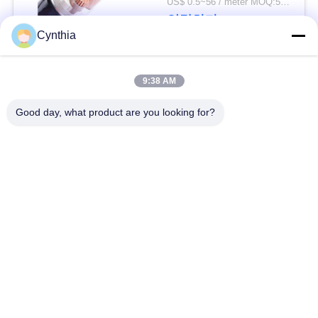
US$ 0.5~56 / meter MOQ:500 미터
연락하다
사
Cynthia
이
모든
9:38 AM
트
맵
Good day, what product are you looking for?
Xlpe 절연 케이블
PVC 케이블 절연
개
광물 케이블 절연
기갑 전기 케이블
인
다핵 조종 케이블
단 하나 중핵 철사
정
보
낮은 연기 0의 할로겐
보호된 계기 케이블
케이블
보
호