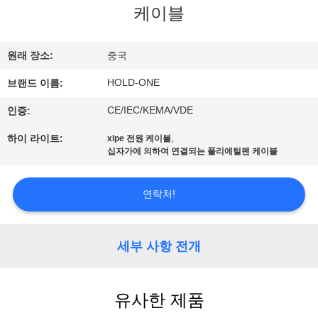
케이블
에
대
원래 장소:
중국
하
HOLD-ONE
브랜드 이름:
여
CE/IEC/KEMA/VDE
인증:
,
하이 라이트:
xlpe 전원 케이블
공
십자가에 의하여 연결되는 폴리에틸렌 케이블
장
연락처!
여
행
세부 사항 전개
품
유사한 제품