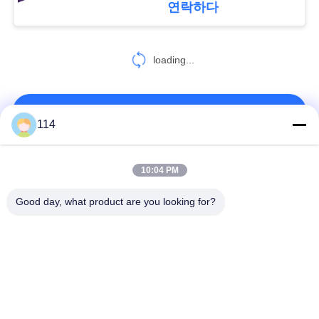
연락하다
정
77
책
loading...
화재 방지 케이블
연락처!
114
모든
10:04 PM
31
Good day, what product are you looking for?
방연제 케이블
Xlpe 절연 케이블
PVC 케이블 절연
광물 케이블 절연
기갑 전기 케이블
다핵 조종 케이블
단 하나 중핵 철사