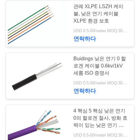
관례 XLPE LSZH 케이
사
블, 낮은 연기 케이블
36
XLPE 환경 보호
이
USD 0.5-50/meter MOQ:300 m
보호된 계기 케이블
트
연락하다
맵
Buidings 낮은 연기 0 할
로겐 케이블 0.6kv/1kV
개
세륨 ISO 증명서
88
인
USD 0.5-50/meter MOQ:300 m
연락하다
낮은 연기 0의 할로
정
겐 케이블
보
4 핵심 5 핵심 낮은 연기
0의 할로겐 철사, 방화 효
보
력이 있는 낮은 연기 케이
블
호
USD 0.5-50/meter MOQ:300 m