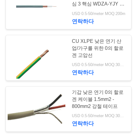
질
심 3 핵심 WDZA-YJY 환
관
경 보호
USD 0.5-50/meter MOQ:200m
59
연락하다
리
다핵 조종 케이블
CU XLPE 낮은 연기 산
연
업/가구를 위한 0의 할로
겐 고압선
락
USD 0.5-50/meter MOQ:300 m
주
연락하다
세
35
기갑 낮은 연기 0의 할로
요
겐 케이블 1.5mm2 -
단 하나 중핵 철사
800mm2 강철 테이프
뉴
USD 0.5-50/meter MOQ:300 m
연락하다
스