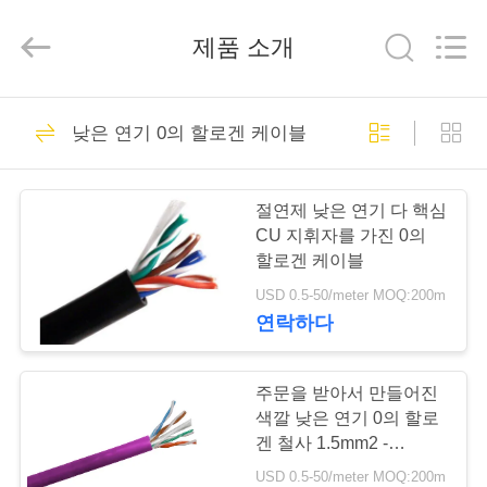
2020
-
2026
제품 소개
Qingdao
Yilan
Cable
Co.,
Ltd..
집
All
301
Rights
낮은 연기 0의 할로겐 케이블
Reserved.
Xlpe 절연 케이블
제
절연제 낮은 연기 다 핵심
품
CU 지휘자를 가진 0의
할로겐 케이블
USD 0.5-50/meter MOQ:200m
화
연락하다
152
면
주문을 받아서 만들어진
PVC 케이블 절연
색깔 낮은 연기 0의 할로
우
겐 철사 1.5mm2 -
800mm2 환경 보호
리
USD 0.5-50/meter MOQ:200m