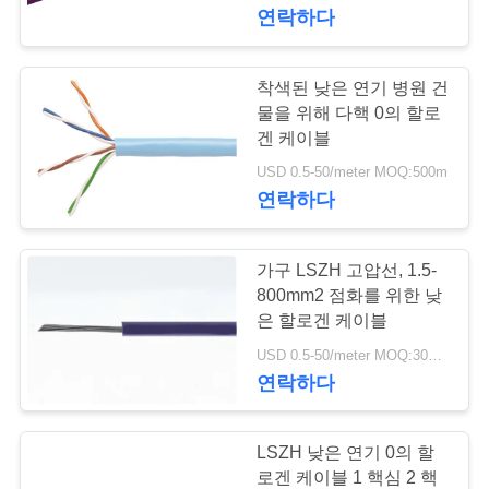
연락하다
에
대
착색된 낮은 연기 병원 건
63
하
물을 위해 다핵 0의 할로
겐 케이블
광물 케이블 절연
여
USD 0.5-50/meter MOQ:500m
연락하다
공
가구 LSZH 고압선, 1.5-
장
800mm2 점화를 위한 낮
여
은 할로겐 케이블
178
USD 0.5-50/meter MOQ:300 m
행
연락하다
기갑 전기 케이블
품
LSZH 낮은 연기 0의 할
로겐 케이블 1 핵심 2 핵