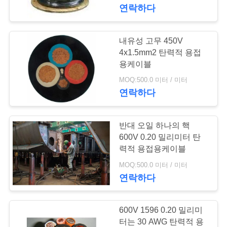
연락하다
에
대
내유성 고무 450V
63
하
4x1.5mm2 탄력적 용접
용케이블
광물 케이블 절연
여
MOQ:500.0 미터 / 미터
연락하다
공
반대 오일 하나의 핵
장
600V 0.20 밀리미터 탄
여
력적 용접용케이블
178
MOQ:500.0 미터 / 미터
행
연락하다
기갑 전기 케이블
품
600V 1596 0.20 밀리미
터는 30 AWG 탄력적 용