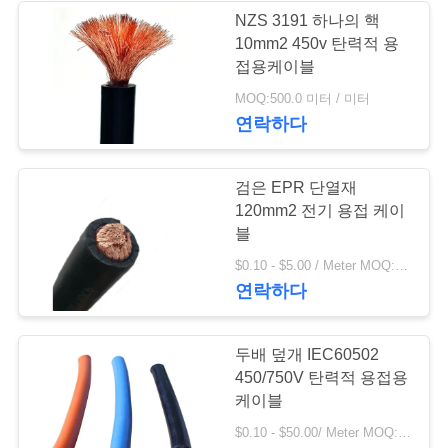
NZS 3191 하나의 핵
사
10mm2 450v 탄력적 용
36
접용케이블
이
MOQ:500.0 미터 / 미터
보호된 계기 케이블
트
연락하다
맵
검은 EPR 단열재
120mm2 전기 용접 케이
개
블
88
인
$0.10 - $5.00 / Meter MOQ:500.0 미터 / 미터
연락하다
낮은 연기 0의 할로
정
겐 케이블
보
두배 덮개 IEC60502
450/750V 탄력적 용접용
보
케이블
호
$0.10 - $50.00/ Meter MOQ:1개 미터/미터