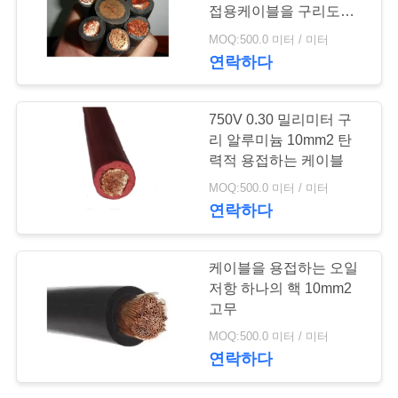
질
접용케이블을 구리도금
관
합니다
MOQ:500.0 미터 / 미터
59
연락하다
리
다핵 조종 케이블
750V 0.30 밀리미터 구
연
리 알루미늄 10mm2 탄
력적 용접하는 케이블
락
MOQ:500.0 미터 / 미터
주
연락하다
세
35
케이블을 용접하는 오일
요
저항 하나의 핵 10mm2
단 하나 중핵 철사
고무
뉴
MOQ:500.0 미터 / 미터
연락하다
스