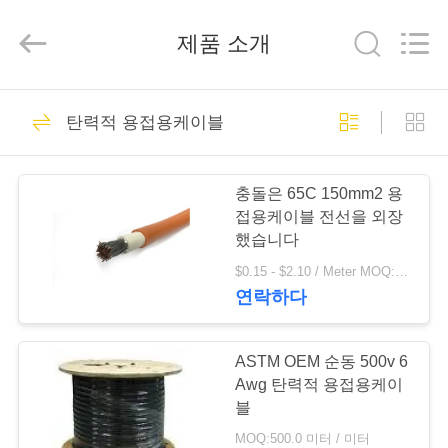
2020
-
2026
제품 소개
Qingdao
Yilan
Cable
Co.,
Ltd..
집
All
301
Rights
탄력적 용접용케이블
Reserved.
Xlpe 절연 케이블
제
충돌은 65C 150mm2 용
품
접용케이블 전선을 외장
했습니다
$0.15 - $2.10 / Meter MOQ:200 미터 / 미터
화
연락하다
152
면
ASTM OEM 순동 500v 6
PVC 케이블 절연
Awg 탄력적 용접용케이
우
블
리
MOQ:500.0 미터 / 미터