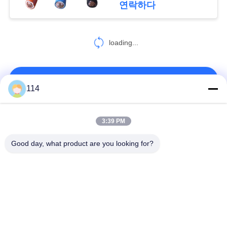
연락하다
정
77
책
loading...
화재 방지 케이블
연락처!
114
모든
3:39 PM
31
Good day, what product are you looking for?
방연제 케이블
Xlpe 절연 케이블
PVC 케이블 절연
광물 케이블 절연
기갑 전기 케이블
다핵 조종 케이블
단 하나 중핵 철사